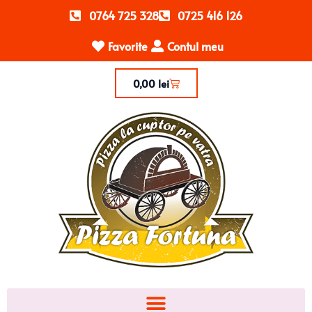
0764 725 328
0725 416 126
Favorite
Contul meu
0,00
lei