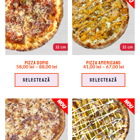
Pizza Dopio
Pizza Americano
58,00
lei
–
88,00
lei
41,00
lei
–
67,00
lei
Selectează
Selectează