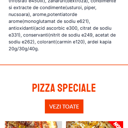
trifosfati e450iii), zaharuri(dextroza), condimente
si extracte de condimente(usturoi, piper,
nucsoara), arome,potentiatorde
arome(monoglutamat de sodiu e621),
antioxidanti(acid ascorbic e300, citrat de sodiu
e331), conservanti(nitrit de sodiu e249, acetat de
sodiu e262), colorant(carmin e120), ardei kapia
20g/30g/40g.
Pizza speciale
VEZI TOATE